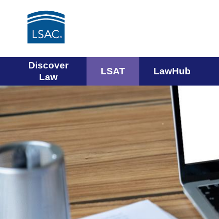
Main
Discover
LSAT
LawHub
Law
navigation
menu