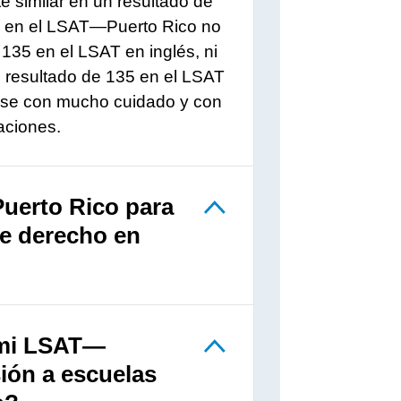
similar en un resultado de
 en el
LSAT—Puerto Rico
no
135 en el LSAT en inglés, ni
n resultado de 135 en el LSAT
rse con mucho cuidado y con
aciones.
uerto Rico para
de derecho en
e mi LSAT—
sión a escuelas