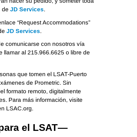
án hacer su pedido, y someter toda
s de
JD Services
.
el enlace “Request Accommodations”
 de
JD Services
.
ede comunicarse con nosotros vía
 llamar al 215.966.6625 o libre de
ersonas que tomen el LSAT-Puerto
exámenes de Prometric. Sin
el formato remoto, digitalmente
es. Para más información, visite
 en LSAC.org.
 para el LSAT—