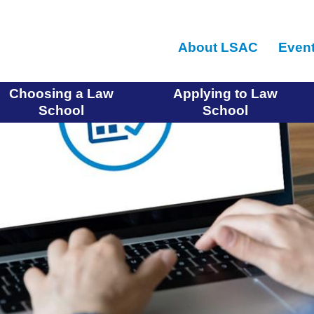
Skip
to
About LSAC
Even
main
content
Choosing a Law
Applying to Law
School
School